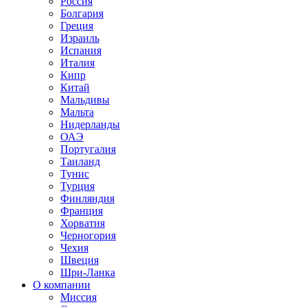
Россия
Болгария
Греция
Израиль
Испания
Италия
Кипр
Китай
Мальдивы
Мальта
Нидерланды
ОАЭ
Португалия
Таиланд
Тунис
Турция
Финляндия
Франция
Хорватия
Черногория
Чехия
Швеция
Шри-Ланка
О компании
Миссия