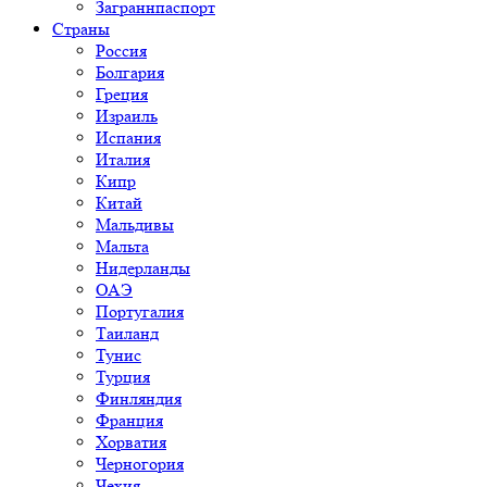
Заграннпаспорт
Страны
Россия
Болгария
Греция
Израиль
Испания
Италия
Кипр
Китай
Мальдивы
Мальта
Нидерланды
ОАЭ
Португалия
Таиланд
Тунис
Турция
Финляндия
Франция
Хорватия
Черногория
Чехия