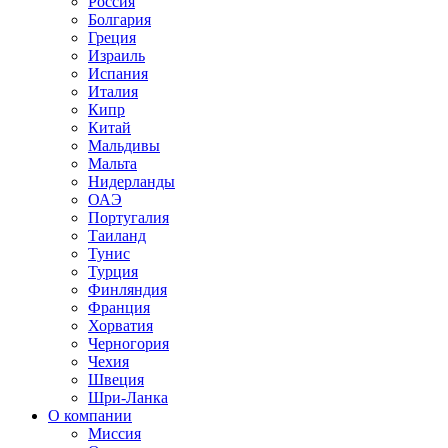
Россия
Болгария
Греция
Израиль
Испания
Италия
Кипр
Китай
Мальдивы
Мальта
Нидерланды
ОАЭ
Португалия
Таиланд
Тунис
Турция
Финляндия
Франция
Хорватия
Черногория
Чехия
Швеция
Шри-Ланка
О компании
Миссия