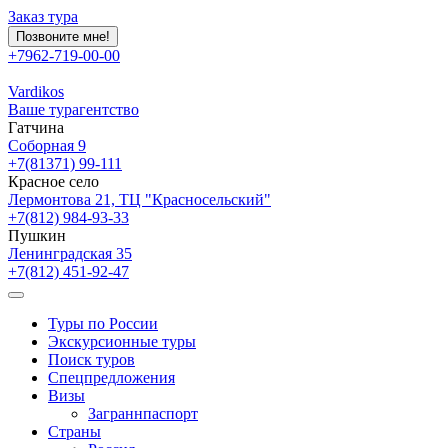
Заказ тура
Позвоните мне!
+7962-719-00-00
Vardikos
Ваше турагентство
Гатчина
Соборная 9
+7(81371) 99-111
Красное село
Лермонтова 21, ТЦ "Красносельский"
+7(812) 984-93-33
Пушкин
Ленинградская 35
+7(812) 451-92-47
Туры по России
Экскурсионные туры
Поиск туров
Спецпредложения
Визы
Заграннпаспорт
Страны