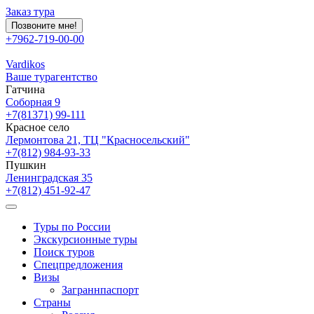
Заказ тура
Позвоните мне!
+7962-719-00-00
Vardikos
Ваше турагентство
Гатчина
Соборная 9
+7(81371) 99-111
Красное село
Лермонтова 21, ТЦ "Красносельский"
+7(812) 984-93-33
Пушкин
Ленинградская 35
+7(812) 451-92-47
Туры по России
Экскурсионные туры
Поиск туров
Спецпредложения
Визы
Заграннпаспорт
Страны