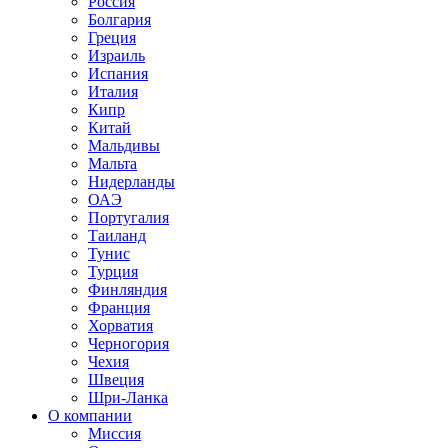
Россия
Болгария
Греция
Израиль
Испания
Италия
Кипр
Китай
Мальдивы
Мальта
Нидерланды
ОАЭ
Португалия
Таиланд
Тунис
Турция
Финляндия
Франция
Хорватия
Черногория
Чехия
Швеция
Шри-Ланка
О компании
Миссия