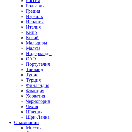
Россия
Болгария
Греция
Израиль
Испания
Италия
Кипр
Китай
Мальдивы
Мальта
Нидерланды
ОАЭ
Португалия
Таиланд
Тунис
Турция
Финляндия
Франция
Хорватия
Черногория
Чехия
Швеция
Шри-Ланка
О компании
Миссия