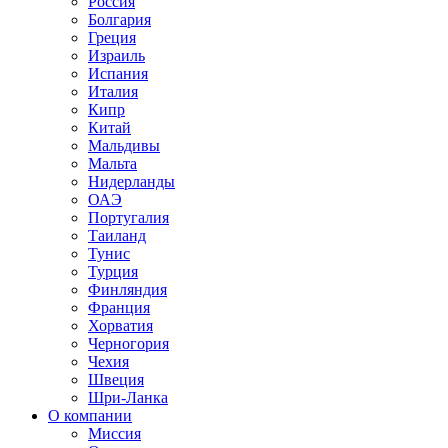
Россия
Болгария
Греция
Израиль
Испания
Италия
Кипр
Китай
Мальдивы
Мальта
Нидерланды
ОАЭ
Португалия
Таиланд
Тунис
Турция
Финляндия
Франция
Хорватия
Черногория
Чехия
Швеция
Шри-Ланка
О компании
Миссия