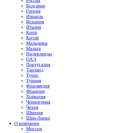
Россия
Болгария
Греция
Израиль
Испания
Италия
Кипр
Китай
Мальдивы
Мальта
Нидерланды
ОАЭ
Португалия
Таиланд
Тунис
Турция
Финляндия
Франция
Хорватия
Черногория
Чехия
Швеция
Шри-Ланка
О компании
Миссия