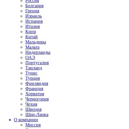
Россия
Болгария
Греция
Израиль
Испания
Италия
Кипр
Китай
Мальдивы
Мальта
Нидерланды
ОАЭ
Португалия
Таиланд
Тунис
Турция
Финляндия
Франция
Хорватия
Черногория
Чехия
Швеция
Шри-Ланка
О компании
Миссия