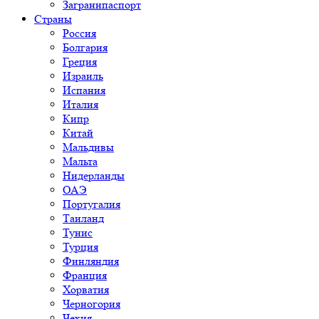
Заграннпаспорт
Страны
Россия
Болгария
Греция
Израиль
Испания
Италия
Кипр
Китай
Мальдивы
Мальта
Нидерланды
ОАЭ
Португалия
Таиланд
Тунис
Турция
Финляндия
Франция
Хорватия
Черногория
Чехия