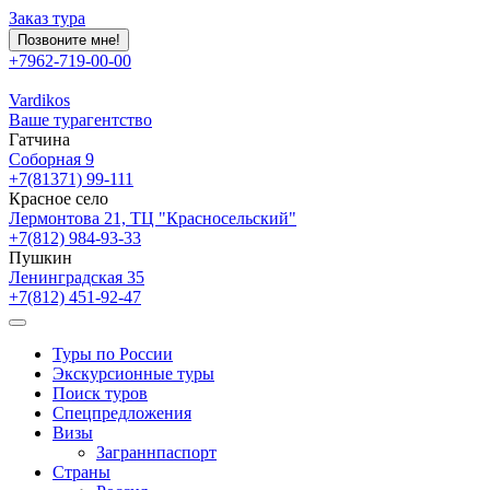
Заказ тура
Позвоните мне!
+7962-719-00-00
Vardikos
Ваше турагентство
Гатчина
Соборная 9
+7(81371) 99-111
Красное село
Лермонтова 21, ТЦ "Красносельский"
+7(812) 984-93-33
Пушкин
Ленинградская 35
+7(812) 451-92-47
Туры по России
Экскурсионные туры
Поиск туров
Спецпредложения
Визы
Заграннпаспорт
Страны