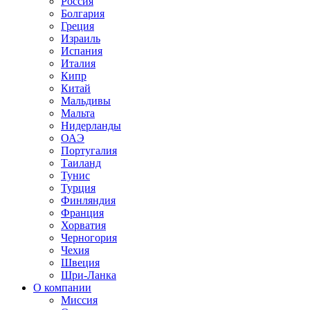
Россия
Болгария
Греция
Израиль
Испания
Италия
Кипр
Китай
Мальдивы
Мальта
Нидерланды
ОАЭ
Португалия
Таиланд
Тунис
Турция
Финляндия
Франция
Хорватия
Черногория
Чехия
Швеция
Шри-Ланка
О компании
Миссия