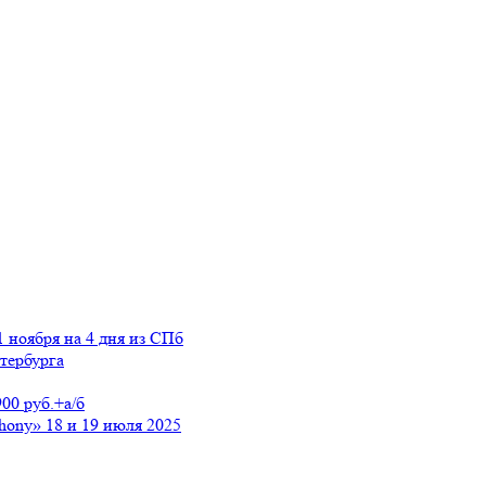
 ноября на 4 дня из СПб
тербурга
0 руб.+а/б
hony» 18 и 19 июля 2025