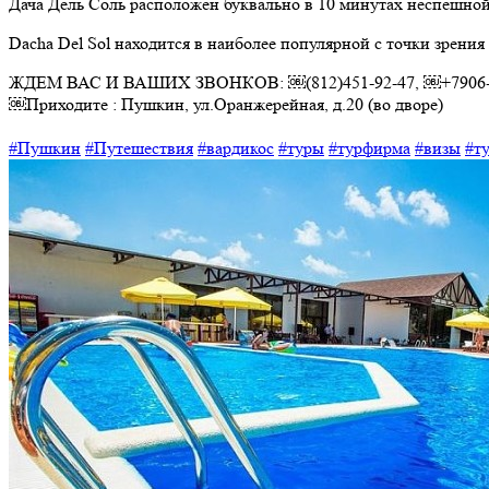
Дача Дель Соль расположен буквально в 10 минутах неспешной
Dacha Del Sol находится в наиболее популярной с точки зрени
ЖДЕМ ВАС И ВАШИХ ЗВОНКОВ: ￼(812)451-92-47, ￼+7906-
￼Приходите : Пушкин, ул.Оранжерейная, д.20 (во дворе)
#Пушкин
#Путешествия
#вардикос
#туры
#турфирма
#визы
#т