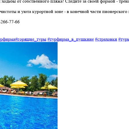
 ходьбы от собственного пляжа! Следите за своей формой - тре
я чистоты и уюта курортной зоне - в конечной части пионерског
266-77-66
урфирма
#горящие_туры
#турфирма_в_пушкине
#cтраховки
#тур