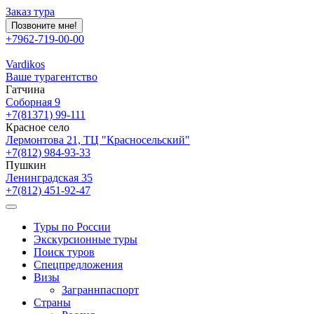
Заказ тура
Позвоните мне!
+7962-719-00-00
Vardikos
Ваше турагентство
Гатчина
Соборная 9
+7(81371) 99-111
Красное село
Лермонтова 21, ТЦ "Красносельский"
+7(812) 984-93-33
Пушкин
Ленинградская 35
+7(812) 451-92-47
Туры по России
Экскурсионные туры
Поиск туров
Спецпредложения
Визы
Заграннпаспорт
Страны